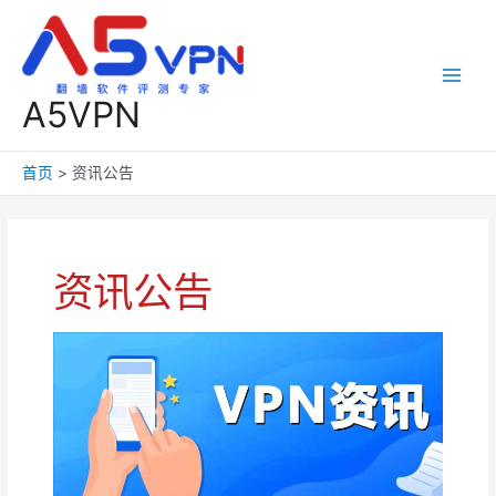
跳
至
内
容
Main
A5VPN
Men
首页
资讯公告
资讯公告