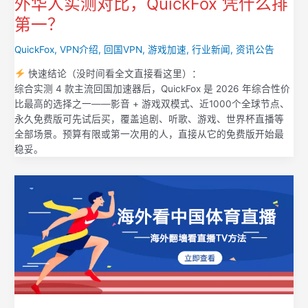
外华人实测对比，QuickFox 凭什么排
第一？
QuickFox
,
VPN介绍
,
回国VPN
,
游戏加速
,
行业新闻
,
资讯公告
快速结论（没时间看全文直接看这里）：
综合实测 4 款主流回国加速器后，QuickFox 是 2026 年综合性价
比最高的选择之一——影音 + 游戏双模式、近1000个全球节点、
永久免费版可先试后买，覆盖追剧、听歌、游戏、世界杯直播等
全部场景。预算有限或第一次用的人，直接从它的免费版开始最
稳妥。