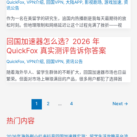
QuickFox
,
VPN介绍
,
回国VPN
,
大陆APP
,
影视剧场
,
游戏加速
,
资
讯公告
作为一名在美留学的研究生，追国内热播剧是我每天最期待的放
松时刻。但地理限制和网络延迟让这个过程充满了挫折——视
回国加速器怎么选？2026 年
QuickFox 真实测评告诉你答案
QuickFox
,
VPN介绍
,
回国VPN
,
资讯公告
随着海外华人、留学生群体的不断扩大，回国加速器市场也日益
繁荣。但面对市场上琳琅满目的产品，很多用户都犯了选择困
Post
1
2
…
4
Next
→
pagination
热门内容
2026年海外刷小红书抖音回国加速器实测：留学生活攻略平台流