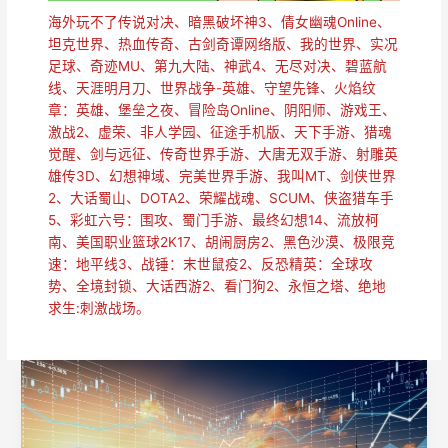
海外玩不了传说对决、暗黑破坏神3、倩女幽魂Online、
坦克世界、热血传奇、古剑奇谭网络版、我的世界、实况
足球、奇迹MU、第九大陆、神武4、无尽对决、碧蓝航
线、天涯明月刀、世界战争-英雄、守望先锋、火焰纹
章：英雄、堡垒之夜、冒险岛Online、阴阳师、游戏王、
激战2、虚荣、非人学园、征途手机版、天下手游、猎魂
觉醒、剑与远征、传奇世界手游、大唐无双手游、射雕英
雄传3D、幻想神域、完美世界手游、我叫MT、剑侠世界
2、大话蜀山、DOTA2、荣耀战魂、SCUM、侠盗猎车手
5、彩虹六号：围攻、蜀门手游、最终幻想14、流放柯
南、美国职业篮球2K17、胡闹厨房2、黑色沙漠、极限竞
速：地平线3、战锤：末世鼠疫2、反恐精英：全球攻
势、全境封锁、大话西游2、看门狗2、永恒之塔、绝地
求生:刺激战场。