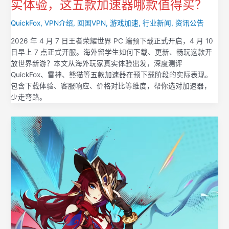
实体验，这五款加速器哪款值得买？
QuickFox
,
VPN介绍
,
回国VPN
,
游戏加速
,
行业新闻
,
资讯公告
2026 年 4 月 7 日王者荣耀世界 PC 端预下载正式开启，4 月 10
日早上 7 点正式开服。海外留学生如何下载、更新、畅玩这款开
放世界新游？本文从海外玩家真实体验出发，深度测评
QuickFox、雷神、熊猫等五款加速器在预下载阶段的实际表现。
包含下载体验、客服响应、价格对比等维度，帮你选对加速器，
少走弯路。