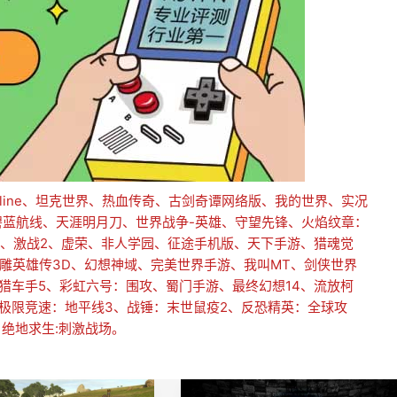
line、坦克世界、热血传奇、古剑奇谭网络版、我的世界、实况
碧蓝航线、天涯明月刀、世界战争-英雄、守望先锋、火焰纹章：
戏王、激战2、虚荣、非人学园、征途手机版、天下手游、猎魂觉
雕英雄传3D、幻想神域、完美世界手游、我叫MT、剑侠世界
盗猎车手5、彩虹六号：围攻、蜀门手游、最终幻想14、流放柯
、极限竞速：地平线3、战锤：末世鼠疫2、反恐精英：全球攻
绝地求生:刺激战场。