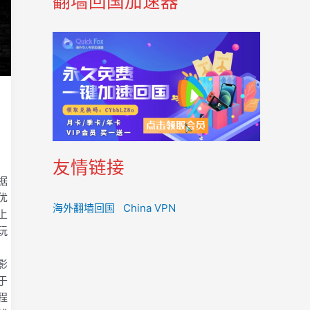
翻墙回国加速器
友情链接
据
优
海外翻墙回国
China VPN
上
玩
影
于
程