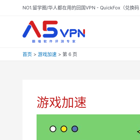
跳
NO1.留学圈/华人都在用的回国VPN - QuickFox（兑换码
至
内
容
首页
游戏加速
第 6 页
游戏加速