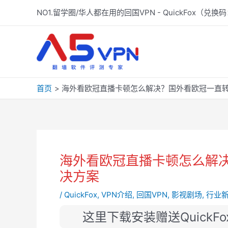
跳
NO1.留学圈/华人都在用的回国VPN - QuickFox（兑换码
至
内
容
首页
海外看欧冠直播卡顿怎么解决？国外看欧冠一直转
海外看欧冠直播卡顿怎么解决
决方案
/
QuickFox
,
VPN介绍
,
回国VPN
,
影视剧场
,
行业
这里下载安装赠送QuickF