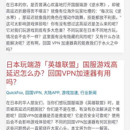
在日本的你，是否曾满心欢喜地打开国服端游《逆水寒》，却被
高延迟折磨得苦不堪言？就像有位海外玩家吐槽的：“每次玩《逆
水寒》，那延迟就像我的角色在慢动作跳舞，技能都放不利索。”
这可太影响游戏体验啦！你有没有想过这高延迟是怎么来的呢？
它对我们玩游戏到底有多大危害？不同玩家在日本不同地方玩，
情况会不会不一样？这里面有没有隐藏的风险呢？又有什么办法
能解决呢？还有啊，回国 VPN 加速器真的能救我们于水火之中
吗？
日本玩端游「英雄联盟」国服游戏高
延迟怎么办？回国VPN加速器有用
吗？
QuickFox
,
回国VPN
,
大陆APP
,
游戏加速
,
行业新闻
在日本的华人朋友们，当你们想玩国服端游《英雄联盟》时，是
否被高延迟问题困扰？你们是不是在想，有没有办法解决这个难
题呢？回国VPN加速器是否是救星呢？它是否安全可靠呢？使用
后会不会影响游戏体验呢？不同的回国VPN加速器有何区别呢？
这些问题想必一直萦绕在大家心头，本文将为你一一解答。