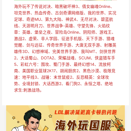
海外玩不了传说对决、暗黑破坏神3、倩女幽魂Online、
坦克世界、热血传奇、古剑奇谭网络版、我的世界、实况
足球、奇迹MU、第九大陆、神武4、无尽对决、碧蓝航
线、天涯明月刀、世界战争-英雄、守望先锋、火焰纹
章：英雄、堡垒之夜、冒险岛Online、阴阳师、游戏王、
激战2、虚荣、非人学园、征途手机版、天下手游、猎魂
觉醒、剑与远征、传奇世界手游、大唐无双手游、射雕英
雄传3D、幻想神域、完美世界手游、我叫MT、剑侠世界
2、大话蜀山、DOTA2、荣耀战魂、SCUM、侠盗猎车手
5、彩虹六号：围攻、蜀门手游、最终幻想14、流放柯
南、美国职业篮球2K17、胡闹厨房2、黑色沙漠、极限竞
速：地平线3、战锤：末世鼠疫2、反恐精英：全球攻
势、全境封锁、大话西游2、看门狗2、永恒之塔、绝地
求生:刺激战场。