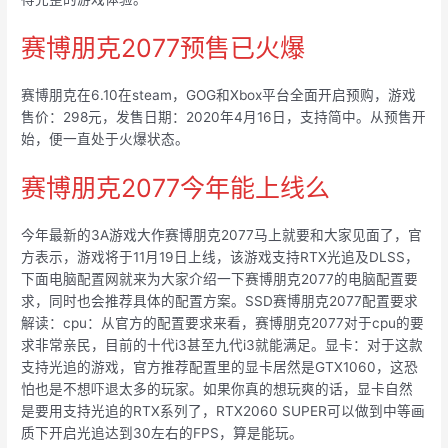
赛博朋克2077预售已火爆
赛博朋克在6.10在steam，GOG和Xbox平台全面开启预购，游戏
售价：298元，发售日期：2020年4月16日，支持简中。从预售开
始，便一直处于火爆状态。
赛博朋克2077今年能上线么
今年最新的3A游戏大作赛博朋克2077马上就要和大家见面了，官
方表示，游戏将于11月19日上线，该游戏支持RTX光追及DLSS，
下面电脑配置网就来为大家介绍一下赛博朋克2077的电脑配置要
求，同时也会推荐具体的配置方案。SSD赛博朋克2077配置要求
解读：cpu：从官方的配置要求来看，赛博朋克2077对于cpu的要
求非常亲民，目前的十代i3甚至九代i3就能满足。显卡：对于这款
支持光追的游戏，官方推荐配置里的显卡居然是GTX1060，这恐
怕也是不想吓退太多的玩家。如果你真的想玩爽的话，显卡自然
是要用支持光追的RTX系列了，RTX2060 SUPER可以做到中等画
质下开启光追达到30左右的FPS，算是能玩。