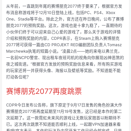
从年前，一直跳到年尾的赛博朋克2077终于要来了，根据官方发
布消息称游戏将于12月10日登陆上线，包括PC、PS4、Xbox
One、Stadia等平台。除此之外，官方还在昨日晚间，公布了赛博
朋克2077的预购奖励。这次，游戏也是十拿九稳了，一直期待的
小伙伴们终于可以迎来自己心爱的游戏了，那么关于游戏的详情
介绍和预购奖励的内容，CDPR表示，在Steam上购入赛博朋克
2077将可获得一篇由CD PROJEKT RED编剧团队负责人Tomasz
Marchewka执笔的短篇小说。“凌晨2点——她的来电以弗兰克，
一名前NCPD警官、现出租车夜班司机的视角向你展现凶神恶煞的
夜之城街道。”根据官方发放的预购奖励信息来看，所有购买游戏
的玩家还将一并获得头像、海报以及壁纸等奖励。不知道能不能
打动各位呢？
赛博朋克2077再度跳票
CDPR今日发布公告称，旗下原定于9月17日发售的角色扮演大作
赛博朋克2077将再度延期至11月19号发售，这已经是本作的第二
次延期了。这一款霓虹未来风的游戏让无数玩家翘首以盼期待不
已。这次再次跳票不知道能否顺利上线，一起跟VPN加速器来看
看吧!官方表示，本作的玩法及内容开发工作已经全部完成，只是