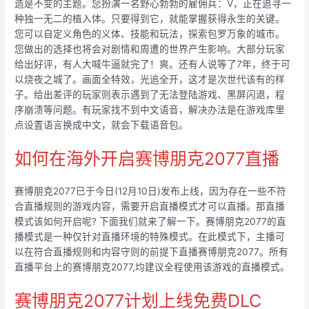
造是不变的主题。您扮演一名野心勃勃的雇佣兵：V，正在追寻一
种独一无二的植入体。只要得到它，就能掌握获得永生的关键。
您可以自定义角色的义体、技能和玩法，探索包罗万象的城市。
您做出的选择也将会对剧情和周遭的世界产生影响。大部分玩家
给出好评，有人大喊牛逼就完了！爽。还有人说等了7年，终于可
以烧夜之城了。画面全特效，光追全开，这才是次世代该有的样
子。给出差评的玩家则表示遇到了无法登陆游戏、黑屏闪退，程
序崩溃等问题。有玩家找不到中文语音，解决办法是在游戏库里
点设置语言换成中文，就会下载语音包。
如何在海外开启赛博朋克2077直播
赛博朋克2077已于今日(12月10日)发布上线，因为存在一些不符
合直播规则的游戏内容，需要开启直播模式才可以直播。那直播
模式该如何开启呢? 下面我们就来了解一下。赛博朋克2077的直
播模式是一种仅针对直播环境的特殊模式。在此模式下，主播可
以在符合直播规则和内容守则的前提下直播赛博朋克2077。所有
直播平台上的赛博朋克2077,均建议全程使用该游戏的直播模式。
赛博朋克2077计划上线免费DLC