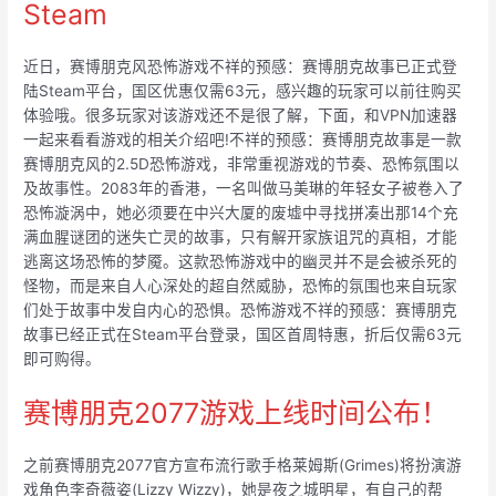
Steam
近日，赛博朋克风恐怖游戏不祥的预感：赛博朋克故事已正式登
陆Steam平台，国区优惠仅需63元，感兴趣的玩家可以前往购买
体验哦。很多玩家对该游戏还不是很了解，下面，和VPN加速器
一起来看看游戏的相关介绍吧!不祥的预感：赛博朋克故事是一款
赛博朋克风的2.5D恐怖游戏，非常重视游戏的节奏、恐怖氛围以
及故事性。2083年的香港，一名叫做马美琳的年轻女子被卷入了
恐怖漩涡中，她必须要在中兴大厦的废墟中寻找拼凑出那14个充
满血腥谜团的迷失亡灵的故事，只有解开家族诅咒的真相，才能
逃离这场恐怖的梦魇。这款恐怖游戏中的幽灵并不是会被杀死的
怪物，而是来自人心深处的超自然威胁，恐怖的氛围也来自玩家
们处于故事中发自内心的恐惧。恐怖游戏不祥的预感：赛博朋克
故事已经正式在Steam平台登录，国区首周特惠，折后仅需63元
即可购得。
赛博朋克2077游戏上线时间公布！
之前赛博朋克2077官方宣布流行歌手格莱姆斯(Grimes)将扮演游
戏角色李奇薇姿(Lizzy Wizzy)，她是夜之城明星，有自己的帮