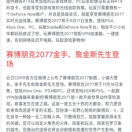
提供拥有RTX技术加成的云游戏体验，PC玩家即便没有支持RTX
的显卡，也能享受到游戏里的光线追踪效果。玩家只需要拥有一
个GeForce Now账户，并且是高级会员，就能享受赛博朋克2077
实时光追效果。赛博朋克2077将于9月17日发售，登陆PS4、
Xbox One、PC、谷歌Stadia和GeForce Now平台。相信不少小伙
伴都跃跃欲试了吧，玩赛博朋克2077搭配VPN加速器，一键提
速，告别网络延迟开电脑，玩起游戏更畅快!
赛博朋克2077金手、詹金斯先生登
场
近日CDPR官方在微博上公布了赛博朋克2077新图，小镇大警
长，金手先生和詹金斯先生登场。赛博朋克2077将于11月19日发
售，登陆Xbox One、PS4和PC，还将登陆XSX和PS5。一起跟
VPN加速器来看看吧!赛博朋克2077是一款开放世界动作冒险游
戏，故事发生在夜之城。这是一座五光十色的大都会，权力更迭
和身体改造是不变的主题。您扮演一名野心勃勃的雇佣兵：V，正
在追寻一种独一无二的植入体。只要得到它，就能掌握获得永生
的关键。您可以自定义角色的义体、技能和玩法，探索包罗万象
的城市。您做出的选择也将会对剧情和周遭的世界产生影响。赛