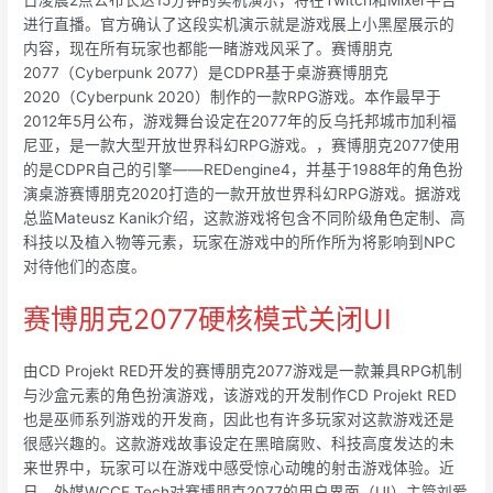
进行直播。官方确认了这段实机演示就是游戏展上小黑屋展示的
内容，现在所有玩家也都能一睹游戏风采了。赛博朋克
2077（Cyberpunk 2077）是CDPR基于桌游赛博朋克
2020（Cyberpunk 2020）制作的一款RPG游戏。本作最早于
2012年5月公布，游戏舞台设定在2077年的反乌托邦城市加利福
尼亚，是一款大型开放世界科幻RPG游戏。，赛博朋克2077使用
的是CDPR自己的引擎——REDengine4，并基于1988年的角色扮
演桌游赛博朋克2020打造的一款开放世界科幻RPG游戏。据游戏
总监Mateusz Kanik介绍，这款游戏将包含不同阶级角色定制、高
科技以及植入物等元素，玩家在游戏中的所作所为将影响到NPC
对待他们的态度。
赛博朋克2077硬核模式关闭UI
由CD Projekt RED开发的赛博朋克2077游戏是一款兼具RPG机制
与沙盒元素的角色扮演游戏，该游戏的开发制作CD Projekt RED
也是巫师系列游戏的开发商，因此也有许多玩家对这款游戏还是
很感兴趣的。这款游戏故事设定在黑暗腐败、科技高度发达的未
来世界中，玩家可以在游戏中感受惊心动魄的射击游戏体验。近
日，外媒WCCF Tech对赛博朋克2077的用户界面（UI）主管刘爱