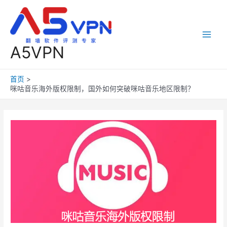
跳
至
内
容
Main
A5VPN
Men
首页
咪咕音乐海外版权限制，国外如何突破咪咕音乐地区限制？