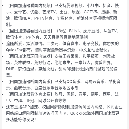
【回国加速器看国内视频】已支持腾讯视频、小红书、抖音、快
手、爱奇艺、优酷、芒果TV、土豆、乐视、CCTV5、搜狐、新
浪、腾讯NBA、PPTV体育、华数体育、新浪体育等视频地区限
制。
【回国加速器看国内直播】（B站）Bilibili、虎牙直播、斗鱼TV、
腾讯体育、PP体育、天天直播等直播地区限制
追随所爱，挥洒激情。二次元、体育赛事、电子竞技，你想要的
QuickFox都有。随时掌握最新赛事资源，中文互动更畅快。
【回国加速器玩国内游戏】支持王者荣耀，和平精英，刺激战
场，英雄联盟，荒野行动，绝地求生，一拳超人，魔兽世界，
DNF，梦幻西游，穿越火线，剑网3限制玩国内热门游戏的加速
器。
【回国加速器听国内音乐】已支持QQ音乐、网易云音乐、酷狗音
乐、酷我音乐、百度音乐等音乐地区限制
【回国加速器看体育比赛】欧冠、英超、意甲、德甲、西甲、法
甲、中超、亚冠、网球公开赛等等
还有直播APP加速、校园网解除限制加速访问国内网络、公司企业
网络端口解除限制加速访问国内IP，QuickFox海外回国加速器更
多功能等你发现！