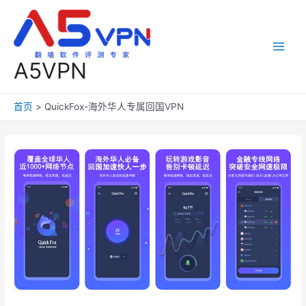
跳
至
内
容
Main
A5VPN
Men
首页
QuickFox-海外华人专属回国VPN