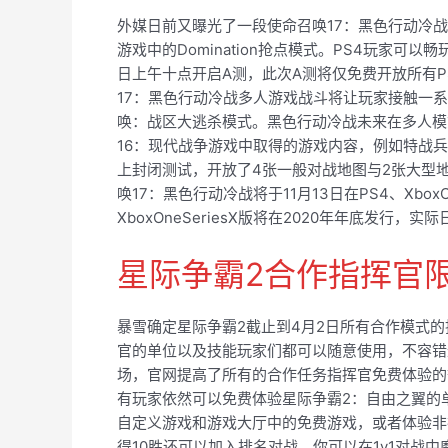
外媒日前又曝光了一段使命召唤17：黑色行动冷战
游戏中的Domination抢点模式。PS4玩家可以
日上午十点开启A测，此次A测将仅免费开放所有P
17：黑色行动冷战多人游戏战斗将让玩家接触一
唤：战区大逃杀模式。黑色行动冷战未来在多人模
16：现代战争游戏中取得的游戏内容，例如特战
上封闭测试，开放了4张一般对战地图与2张大型
唤17：黑色行动冷战将于11月13日在PS4、XboxOn
XboxOneSeriesX版将在2020年年底发行
星际争霸2合作指挥官
暴雪确定星际争霸2截止到4月2日所有合作模式
官的单位以及技能玩家们都可以随意使用，不容错
场，官网提高了所有的合作任务指挥官免费体验的等
有玩家依然可以免费体验星际争霸2：自由之翼的
自定义游戏和游戏大厅中的免费游戏，或者体验非
得10胜还可以加入排名对战。你可以在1v1对战