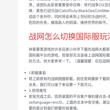
责，该团队此前曾重置使命召唤：现代战争2以及
唤：黑色行动冷战(CallofDuty:BlackOps
动这个系列中，同时将会来到上世纪的冷战时代，
危险的任务，摧毁敌人的阴谋，维持世界的和平。
战网怎么切换国际服玩
钟爱暴雪游戏的许多玩家小伙伴下载的战网大都是
国际服平台的游戏，但是却无法连接上战网国际服
的方法，供大家参考一下。（温馨提醒：在玩战网
1.卸载重装
将之前原有的战网国服卸载，前往官网重新下载软
关系，我们可以接下来设置一下就可以。
2.修改属性
安装完成之后，找到桌面的平台客户端右键点击–属性，
setlanguage=enUS，上面的文本中有空
要的是达到我们想要的效果哦。