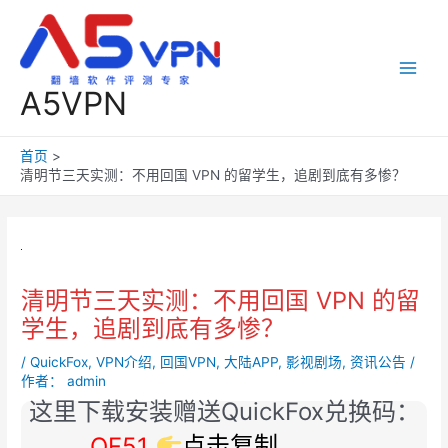
跳
至
内
容
Main
A5VPN
Men
首页
清明节三天实测：不用回国 VPN 的留学生，追剧到底有多惨？
清明节三天实测：不用回国 VPN 的留
学生，追剧到底有多惨？
/
QuickFox
,
VPN介绍
,
回国VPN
,
大陆APP
,
影视剧场
,
资讯公告
/
作者：
admin
这里下载安装赠送QuickFox兑换码：
QF51
点击复制